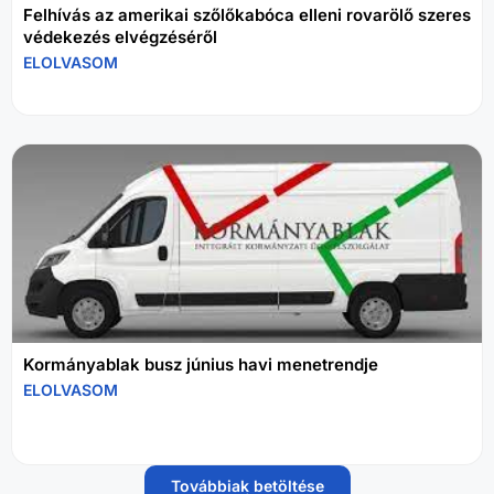
Felhívás az amerikai szőlőkabóca elleni rovarölő szeres
védekezés elvégzéséről
ELOLVASOM
Kormányablak busz június havi menetrendje
ELOLVASOM
Továbbiak betöltése