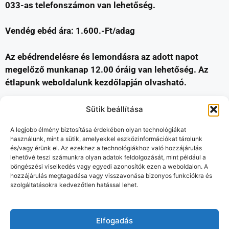
033-as telefonszámon van lehetőség.
Vendég ebéd ára: 1.600.-Ft/adag
Az ebédrendelésre és lemondásra az adott napot
megelőző munkanap 12.00 óráig van lehetőség. Az
étlapunk weboldalunk kezdőlapján olvasható.
Sütik beállítása
A legjobb élmény biztosítása érdekében olyan technológiákat
használunk, mint a sütik, amelyekkel eszközinformációkat tárolunk
és/vagy érünk el. Az ezekhez a technológiákhoz való hozzájárulás
lehetővé teszi számunkra olyan adatok feldolgozását, mint például a
böngészési viselkedés vagy egyedi azonosítók ezen a weboldalon. A
hozzájárulás megtagadása vagy visszavonása bizonyos funkciókra és
szolgáltatásokra kedvezőtlen hatással lehet.
Elfogadás