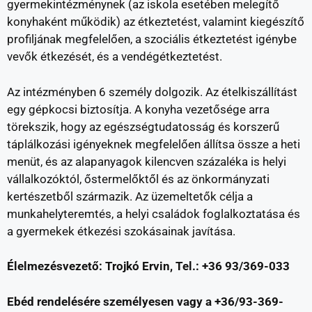
gyermekintézménynek (az iskola esetében melegítő
konyhaként működik) az étkeztetést, valamint kiegészítő
profiljának megfelelően, a szociális étkeztetést igénybe
vevők étkezését, és a vendégétkeztetést.
Az intézményben 6
személy dolgozik. Az ételkiszállítást
egy gépkocsi biztosítja. A konyha vezetősége arra
törekszik, hogy az egészségtudatosság és korszerű
táplálkozási igényeknek megfelelően állítsa össze a heti
menüt, és az alapanyagok kilencven százaléka is helyi
vállalkozóktól, őstermelőktől és az önkormányzati
kertészetből származik. Az üzemeltetők célja a
munkahelyteremtés, a helyi családok foglalkoztatása és
a gyermekek étkezési szokásainak javítása.
Élelmezésvezető: Trojkó Ervin, Tel.: +36 93/369-033
Ebéd rendelésére személyesen vagy a +36/93-369-