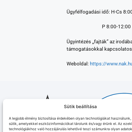
Ügyfélfogadási idő: H-Cs 8:0
P 8:00-12:00
Ügyintézés „fajták” az irodá
támogatásokkal kapcsolatos
Weboldal:
https://www.nak.h
Sütik beállítása
A legjobb élmény biztosítása érdekében olyan technológiákat használunk, 
sütik, amelyekkel eszközinformációkat tárolunk és/vagy érünk el. Az ezek
technológiákhoz való hozzájárulás lehetővé teszi számunkra olyan adato