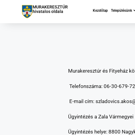
MURAKERESZTÚR
Kezdőlap
Településünk
hivatalos oldala
Murakeresztúr és Fityeház k
Telefonszáma: 06-30-679-7
E-mail cím: szladovics.akos
Ügyintézés a Zala Vármegyei
Ügyintézés helye: 8800 Nagy