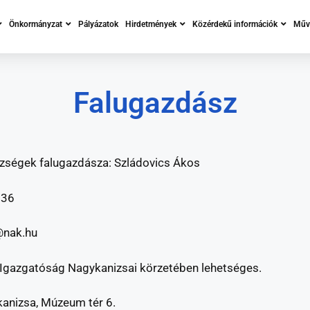
Önkormányzat
Pályázatok
Hirdetmények
Közérdekű információk
Műve
Falugazdász
özségek falugazdásza: Szládovics Ákos
236
@nak.hu
 Igazgatóság Nagykanizsai körzetében lehetséges.
kanizsa, Múzeum tér 6.