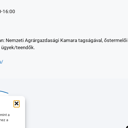
0-16:00
ban: Nemzeti Agrárgazdasági Kamara tagságával, őstermelői 
 ügyek/teendők.
u/
mint a
hez a
k