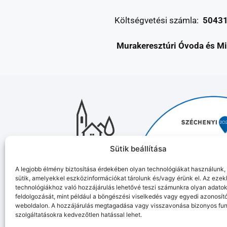
Költségvetési számla:
5043
Murakeresztúri Óvoda és Mi
Sütik beállítása
A legjobb élmény biztosítása érdekében olyan technológiákat használunk, 
sütik, amelyekkel eszközinformációkat tárolunk és/vagy érünk el. Az ezek
technológiákhoz való hozzájárulás lehetővé teszi számunkra olyan adato
feldolgozását, mint például a böngészési viselkedés vagy egyedi azonosít
weboldalon. A hozzájárulás megtagadása vagy visszavonása bizonyos fun
szolgáltatásokra kedvezőtlen hatással lehet.
Munipolis
Adatvédelmi tájékoztató
Impresszum