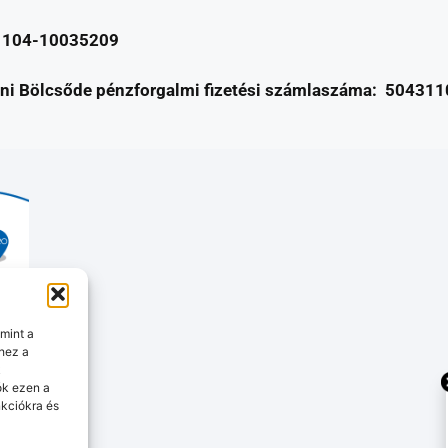
1104-10035209
ni Bölcsőde pénzforgalmi fizetési számlaszáma:
504311
mint a
hez a
k
ók ezen a
kciókra és