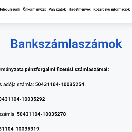
Településünk
Önkormányzat
Pályázatok
Hirdetmények
Közérdekű információk
Bankszámlaszámok
mányzata pénzforgalmi fizetési számlaszámai:
 adója számla:
50431104-10035254
0431104-10035292
számla:
50431104-10035278
31104-10035319