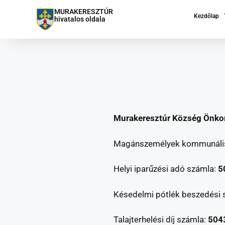
MURAKERESZTÚR
Kezdőlap
hivatalos oldala
Murakeresztúr Község Önkor
Magánszemélyek kommunális
Helyi iparűzési adó számla:
5
Késedelmi pótlék beszedési 
Talajterhelési díj számla:
504