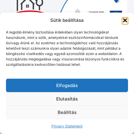
Sütik beállítása
A legjobb élmény biztosítása érdekében olyan technológiákat
használunk, mint a sütik, amelyekkel eszközinformációkat tárolunk
és/vagy érünk el. Az ezekhez a technológiákhoz való hozzájárulás
lehetővé teszi számunkra olyan adatok feldolgozását, mint például a
böngészési viselkedés vagy egyedi azonosítók ezen a weboldalon. A
hozzájárulás megtagadása vagy visszavonása bizonyos funkciókra és
Munipolis
Adatvédelmi tájékoztató
Impresszum
szolgáltatásokra kedvezőtlen hatással lehet.
© Murakeresztúr község honlapja
2026
• Készítette:
Tóth Gergő
Elfogadás
Elutasítás
Beállítás
Privacy Statement