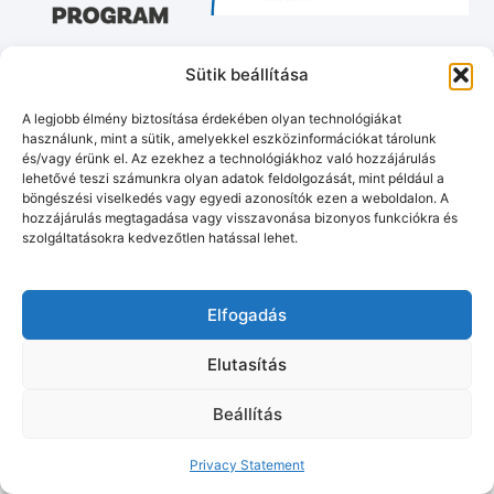
Sütik beállítása
A legjobb élmény biztosítása érdekében olyan technológiákat
Munipolis
Adatvédelmi tájékoztató
Impresszum
használunk, mint a sütik, amelyekkel eszközinformációkat tárolunk
és/vagy érünk el. Az ezekhez a technológiákhoz való hozzájárulás
© Murakeresztúr község honlapja
2026
• Készítette:
Tóth Gergő
lehetővé teszi számunkra olyan adatok feldolgozását, mint például a
böngészési viselkedés vagy egyedi azonosítók ezen a weboldalon. A
hozzájárulás megtagadása vagy visszavonása bizonyos funkciókra és
szolgáltatásokra kedvezőtlen hatással lehet.
Elfogadás
Elutasítás
Beállítás
Privacy Statement