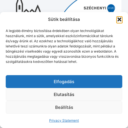
Sütik beállítása
A legjobb élmény biztosítása érdekében olyan technológiákat
használunk, mint a sütik, amelyekkel eszközinformációkat tárolunk
és/vagy érünk el. Az ezekhez a technológiákhoz való hozzájárulás
lehetővé teszi számunkra olyan adatok feldolgozását, mint például a
böngészési viselkedés vagy egyedi azonosítók ezen a weboldalon. A
hozzájárulás megtagadása vagy visszavonása bizonyos funkciókra és
szolgáltatásokra kedvezőtlen hatással lehet.
Munipolis
Adatvédelmi tájékoztató
Impresszum
© Murakeresztúr község honlapja
2026
• Készítette:
Tóth Gergő
Elfogadás
Elutasítás
Beállítás
Privacy Statement