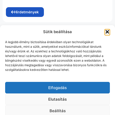
Hirdetmények
Sütik beállítása
A legjobb élmény biztosítása érdekében olyan technológiákat
használunk, mint a sütik, amelyekkel eszközinformációkat tárolunk
és/vagy érünk el. Az ezekhez a technológiákhoz való hozzájárulás
lehetővé teszi számunkra olyan adatok feldolgozását, mint például a
böngészési viselkedés vagy egyedi azonosítók ezen a weboldalon. A
hozzájárulás megtagadása vagy visszavonása bizonyos funkciókra és
szolgáltatásokra kedvezőtlen hatással lehet.
Elfogadás
Elutasítás
Beállítás
Munipolis
Adatvédelmi tájékoztató
Impresszum