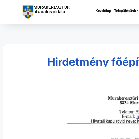
MURAKERESZTÚR
Kezdőlap
Településünk
hivatalos oldala
Hirdetmény főépí