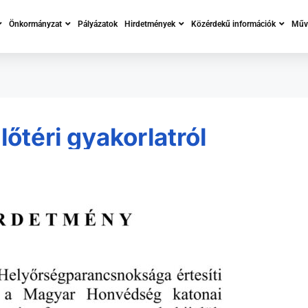
Önkormányzat
Pályázatok
Hirdetmények
Közérdekű információk
Műve
őtéri gyakorlatról