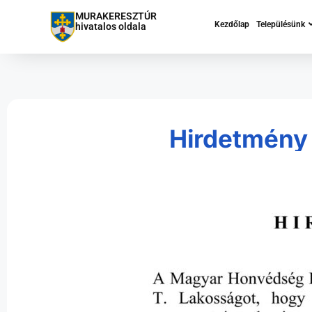
MURAKERESZTÚR
Kezdőlap
Településünk
hivatalos oldala
Hirdetmény l