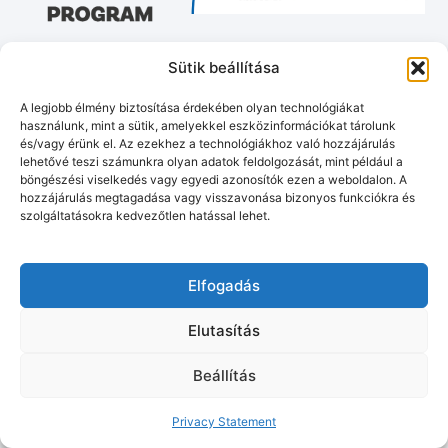
Sütik beállítása
A legjobb élmény biztosítása érdekében olyan technológiákat
Munipolis
Adatvédelmi tájékoztató
Impresszum
használunk, mint a sütik, amelyekkel eszközinformációkat tárolunk
és/vagy érünk el. Az ezekhez a technológiákhoz való hozzájárulás
© Murakeresztúr község honlapja
2026
• Készítette:
Tóth Gergő
lehetővé teszi számunkra olyan adatok feldolgozását, mint például a
böngészési viselkedés vagy egyedi azonosítók ezen a weboldalon. A
hozzájárulás megtagadása vagy visszavonása bizonyos funkciókra és
szolgáltatásokra kedvezőtlen hatással lehet.
Elfogadás
Elutasítás
Beállítás
Privacy Statement