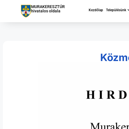
MURAKERESZTÚR
Kezdőlap
Településünk
hivatalos oldala
Közme