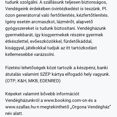
tudunk szolgálni. A szállásunk teljesen biztonságos,
Vendégeink érdekében óvintézkedést is teszünk. Pl.
ózon generátorral való fertőtlenítés, kézfertőtlenítés.
Igény esetén arcmaszkot, lázmérőt, alapvető
gyógyszereket is tudunk biztosítani. Vendégházunk
gyermekbarát, így kisgyermekek részére gyermek
étkészlettel, evőeszközökkel, fürdetőkáddal,
kisággyal, játékokkal tudjuk az itt tartózkodást
kellemesebbé varázsolni.
Fizetési lehetőségek közé tartozik a készpénz, banki
átutalás valamint SZÉP kártya elfogadó hely vagyunk.
(OTP; K&H, MKB, EDENRED)
Képeket valamint bővebb információt
Vendégházunkról a www.booking.com-on és a
www.szallas.hu-n megtekinthető „Orgona Vendégház”
név alatt.