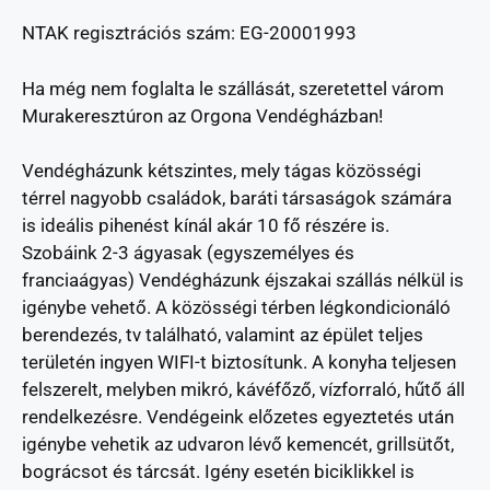
NTAK regisztrációs szám: EG-20001993
Ha még nem foglalta le szállását, szeretettel várom
Murakeresztúron az Orgona Vendégházban!
Vendégházunk kétszintes, mely tágas közösségi
térrel nagyobb családok, baráti társaságok számára
is ideális pihenést kínál akár 10 fő részére is.
Szobáink 2-3 ágyasak (egyszemélyes és
franciaágyas) Vendégházunk éjszakai szállás nélkül is
igénybe vehető. A közösségi térben légkondicionáló
berendezés, tv található, valamint az épület teljes
területén ingyen WIFI-t biztosítunk. A konyha teljesen
felszerelt, melyben mikró, kávéfőző, vízforraló, hűtő áll
rendelkezésre. Vendégeink előzetes egyeztetés után
igénybe vehetik az udvaron lévő kemencét, grillsütőt,
bográcsot és tárcsát. Igény esetén biciklikkel is