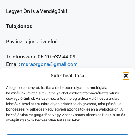
Legyen Ön is a Vendégünk!
Tulajdonos:
Pavlicz Lajos Józsefné
Telefonszám: 06 20 532 44 09
Email:
muraorgona@gmail.com
Sütik beállítása
A legjobb élmény biztosítása érdekében olyan technológiákat
használunk, mint a sütik, amelyekkel eszközinformációkat tárolunk
és/vagy érünk el. Az ezekhez a technológiákhoz való hozzájárulás
lehetővé teszi számunkra olyan adatok feldolgozását, mint például a
böngészési viselkedés vagy egyedi azonosítók ezen a weboldalon. A
hozzájárulás megtagadása vagy visszavonása bizonyos funkciókra és
szolgáltatásokra kedvezőtlen hatással lehet.