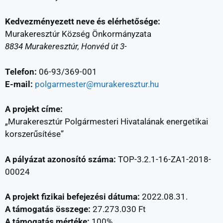
Kedvezményezett neve és elérhetősége:
Murakeresztúr Község Önkormányzata
8834 Murakeresztúr, Honvéd út 3-
Telefon:
06-93/369-001
E-mail:
polgarmester@murakeresztur.hu
A projekt címe:
„Murakeresztúr Polgármesteri Hivatalának energetikai
korszerűsítése”
A pályázat azonosító száma:
TOP-3.2.1-16-ZA1-2018-
00024
A projekt fizikai befejezési dátuma:
2022.08.31.
A támogatás összege:
27.273.030 Ft
A támogatás mértéke:
100%