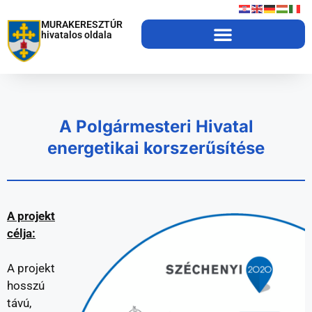
MURAKERESZTÚR
hivatalos oldala
A Polgármesteri Hivatal
energetikai korszerűsítése
A projekt
célja:
A projekt
hosszú
távú,