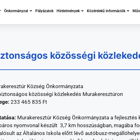
Önkormányzat
Pályázatok
Hirdetmények
Közérdekű információk
Műve
iztonságos közösségi közleked
rakeresztúr Község Önkormányzata
 biztonságos közösségi közlekedés Murakeresztúron
zege:
233 465 835 Ft
tatása:
Murakeresztúr Község Önkormányzata a fejlesztés 
kpáros nyomvonal készült 3,7 km hosszúságban, magába fogl
sult az Általános Iskola előtt lévő autóbusz-megállóhelye