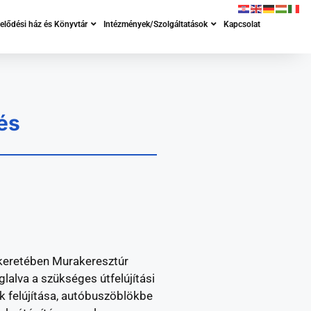
lődési ház és Könyvtár
Intézmények/Szolgáltatások
Kapcsolat
és
keretében Murakeresztúr
alva a szükséges útfelújítási
k felújítása, autóbuszöblökbe