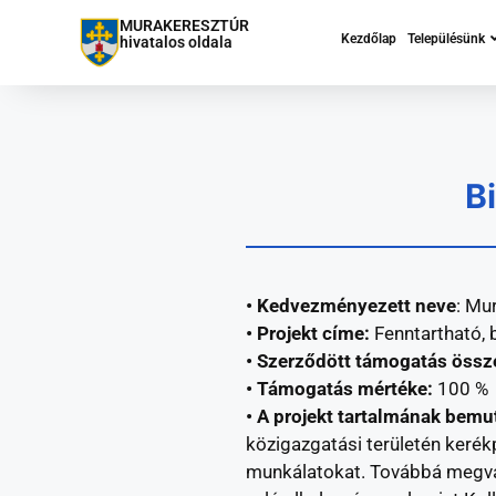
MURAKERESZTÚR
Kezdőlap
Településünk
hivatalos oldala
B
• Kedvezményezett neve
: Mu
• Projekt címe:
Fenntartható,
• Szerződött támogatás öss
• Támogatás mértéke:
100 %
• A projekt tartalmának bemu
közigazgatási területén keré
munkálatokat. Továbbá megvaló