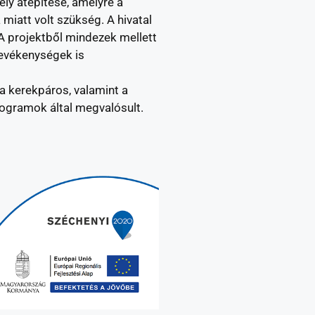
ly átépítése, amelyre a
miatt volt szükség. A hivatal
 A projektből mindezek mellett
tevékenységek is
a kerekpáros, valamint a
ogramok által megvalósult.