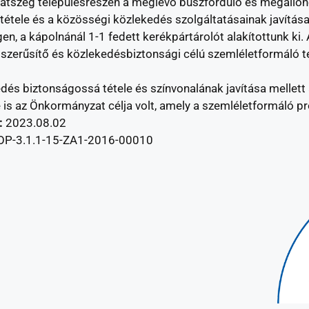
llátszeg településrészen a meglévő buszforduló és megállóhe
tele és a közösségi közlekedés szolgáltatásainak javítása 
en, a kápolnánál 1-1 fedett kerékpártárolót alakítottunk ki.
szerűsítő és közlekedésbiztonsági célú szemléletformáló 
és biztonságossá tétele és színvonalának javítása mellett 
s az Önkormányzat célja volt, amely a szemléletformáló pr
:
2023.08.02
OP-3.1.1-15-ZA1-2016-00010