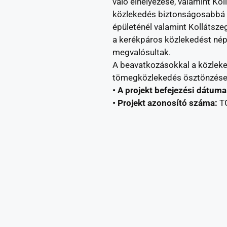
való elhelyezése, valamint Ko
közlekedés biztonságosabbá té
épületénél valamint Kollátszeg
a kerékpáros közlekedést nép
megvalósultak.
A beavatkozásokkal a közleked
tömegközlekedés ösztönzése i
• A projekt befejezési dátuma
• Projekt azonosító száma:
T