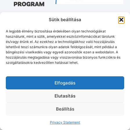
Sütik beállítása
A legjobb élmény biztosítása érdekében olyan technológiákat
Munipolis
Adatvédelmi tájékoztató
Impresszum
használunk, mint a sütik, amelyekkel eszközinformációkat tárolunk
és/vagy érünk el. Az ezekhez a technológiákhoz való hozzájárulás
© Murakeresztúr község honlapja
2026
• Készítette:
Tóth Gergő
lehetővé teszi számunkra olyan adatok feldolgozását, mint például a
böngészési viselkedés vagy egyedi azonosítók ezen a weboldalon. A
hozzájárulás megtagadása vagy visszavonása bizonyos funkciókra és
szolgáltatásokra kedvezőtlen hatással lehet.
Elfogadás
Elutasítás
Beállítás
Privacy Statement